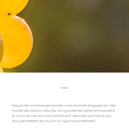
Depuis de nombreuses années nous sommes engagés sur des
modes de culture naturels. Le vignoble est herbé et travaillé à
la charrue. Les sols ont maintenant retrouvé une faune qui
leur permettent de nourrir la vigne naturellement.